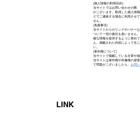
[個人情報の利用目的]
当サイトではお問い合わせの際、
がございます。取得した個人情報
どでご連絡する場合に利用させて
せん。
[免責事項]
当サイトからのリンクやバナーな
ついて一切の責任を負いません。
確な情報を提供するように努めて
ん。掲載された内容によって生じ
い。
[著作権について]
当サイトで掲載している文章や画
当サイトは著作権や肖像権の侵害
て問題がございましたら、
お問い
LINK