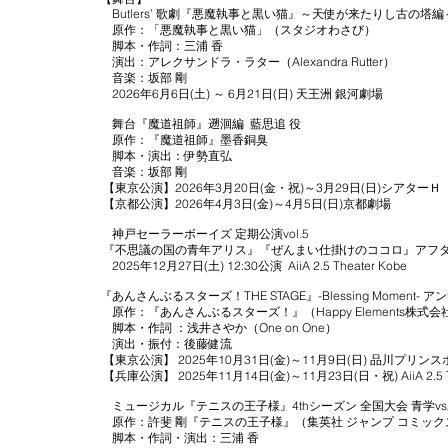
Butlers’ 歌劇『悪魔執事と黒い猫』～天使が来たりし古の塔編
原作：「悪魔執事と黒い猫」（スタジオわさび）
脚本・作詞：三浦 香
演出：アレクサンドラ・ラター（Alexandra Rutter）
音楽：坂部 剛
2026年6月6日(土) ～ 6月21日(日) 天王洲 銀河劇場
舞台『魔道祖師』遡洄編 藍思追 役
原作：『魔道祖師』墨香銅臭
脚本・演出：伊勢直弘
音楽：坂部 剛
【東京公演】2026年3月20日(金・祝)～3月29日(日)シアターＨ
【京都公演】2026年4月3日(金)～4月5日(日)京都劇場
神戸セーラーボーイズ 定期公演vol.5
『不思議の国の青年アリス』『ぜんまい仕掛けのココロ』アフ
2025年12月27日(土) 12:30公演 AiiA 2.5 Theater Kobe
『あんさんぶるスターズ！THE STAGE』-Blessing Moment- 
原作：『あんさんぶるスターズ！』（Happy Elements株式会
脚本・作詞 ：浅井さやか（One on One）
演出・振付：後藤健流
【東京公演】 2025年10月31日(金)～11月9日(日) 品川プリン
【兵庫公演】 2025年11月14日(金)～11月23日(日・祝) AiiA 2.5 Th
ミュージカル『テニスの王子様』4thシーズン 全国大会 青学v
原作：許斐 剛『テニスの王子様』（集英社 ジャンプ コミック
脚本・作詞・演出：三浦 香