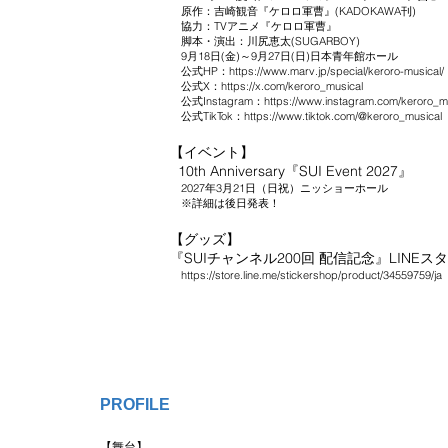
原作：吉崎観音『ケロロ軍曹』(KADOKAWA刊)
協力：TVアニメ『ケロロ軍曹』
脚本・演出：川尻恵太(SUGARBOY)
9月18日(金)～9月27日(日)日本青年館ホール
公式HP：
https://www.marv.jp/special/keroro-musical/
公式X：
https://x.com/keroro_musical
公式Instagram：
https://www.instagram.com/keroro_m
公式TikTok：
https://www.tiktok.com/@keroro_musical
【イベント】
10th Anniversary『SUI Event 2027』
2027年3月21日（日祝）ニッショーホール
※詳細は後日発表！
【グッズ】
『SUIチャンネル200回 配信記念』LINE
https://store.line.me/stickershop/product/34559759/ja
PROFILE
【舞台】