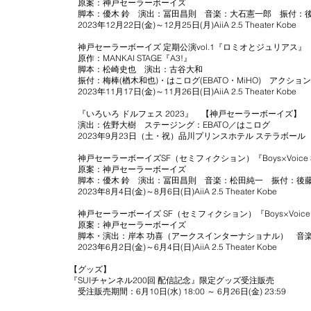
原案：神戸セーラーボーイズ
脚本：優木 鈴 演出：冨田昌則 音楽：大石憲一郎 振付：
2023年12月22日(金)～12月25日(月)AiiA 2.5 Theater Kobe
神戸セーラーボーイズ 定期公演vol.1『ロミオとジュリアス』『W
原作：MANKAI STAGE『A3!』
脚本：松崎史也 演出：古谷大和
振付：梅棒(楢木和也)・はこログ(EBATO・MiHO) アクション
2023年11月17日(金)～11月26日(日)AiiA 2.5 Theater Kobe
『いろいろ ドルフェス 2023』 【神戸セーラーボーイズ】
演出：佐野大樹 ステージング：EBATO／はこログ
2023年9月23日（土・祝）品川プリンスホテル ステラボール
神戸セーラーボーイズSF（セミフィクション）『Boys×Voice 
原案：神戸セーラーボーイズ
脚本：優木 鈴 演出：冨田昌則 音楽：松田純一 振付：後
2023年8月4日(金)～8月6日(日)AiiA 2.5 Theater Kobe
神戸セーラーボーイズ SF（セミフィクション）『Boys×Voice
原案：神戸セーラーボーイズ
脚本・演出：岸本 功喜（アークスインターナショナル） 音楽
2023年6月2日(金)～6月4日(日)AiiA 2.5 Theater Kobe
【グッズ】
『SUIチャンネル200回 配信記念』限定グッズ受注販売
受注販売期間：6月10日(水) 18:00 ～ 6月26日(金) 23:59