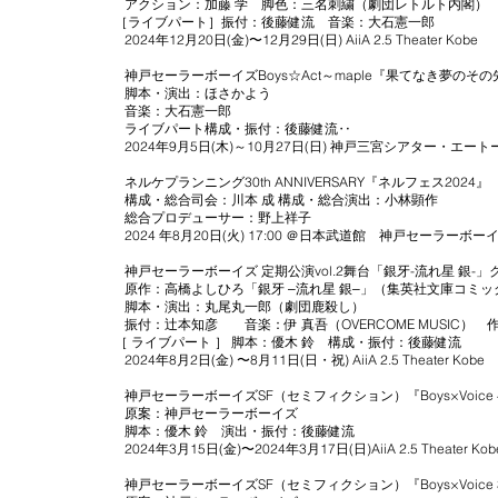
アクション：加藤 学 脚色：三名刺繍（劇団レトルト内閣）
［ライブパート］振付：後藤健流 音楽：大石憲一郎
2024年12月20日(金)〜12月29日(日) AiiA 2.5 Theater Kobe
神戸セーラーボーイズBoys☆Act～maple『果てなき夢のその
脚本・演出：ほさかよう
音楽：大石憲一郎
ライブパート構成・振付：後藤健流‥
2024年9月5日(木)～10月27日(日) 神戸三宮シアター・エート
ネルケプランニング30th ANNIVERSARY『ネルフェス2024』
構成・総合司会：川本 成 構成・総合演出：小林顕作
総合プロデューサー：野上祥子
2024 年8月20日(火) 17:00 ＠日本武道館 神戸セーラーボ
神戸セーラーボーイズ 定期公演vol.2舞台「銀牙-流れ星 銀-」
原作：高橋よしひろ「銀牙 ‒流れ星 銀‒」（集英社文庫コミッ
脚本・演出：丸尾丸一郎（劇団鹿殺し）
振付：辻󠄀本知彦 音楽：伊 真吾（OVERCOME MUSIC） 
［ ライブパート ］ 脚本：優木 鈴 構成・振付：後藤健流
2024年8月2日(金) 〜8月11日(日・祝) AiiA 2.5 Theater Kobe
神戸セーラーボーイズSF（セミフィクション）『Boys×Voice 
原案：神戸セーラーボーイズ
脚本：優木 鈴 演出・振付：後藤健流
2024年3月15日(金)〜2024年3月17日(日)AiiA 2.5 Theater Kob
神戸セーラーボーイズSF（セミフィクション）『Boys×Voice 