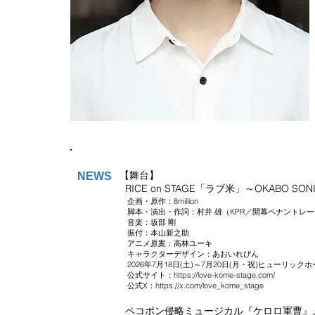
【舞台】
NEWS
RICE on STAGE「ラブ米」～OKABO SON
企画・原作：8million
脚本・演出・作詞：村井 雄（KPR／開幕ペナントレー
音楽：坂部 剛
振付：本山新之助
アニメ原案：高林ユーキ
キャラクターデザイン：あおいれびん
2026年7月18日(土)～7月20日(月・祝)ヒューリック
公式サイト：
https://love-kome-stage.com/
公式X：
https://x.com/love_kome_stage
ペコポン侵略ミュージカル『ケロロ軍曹』