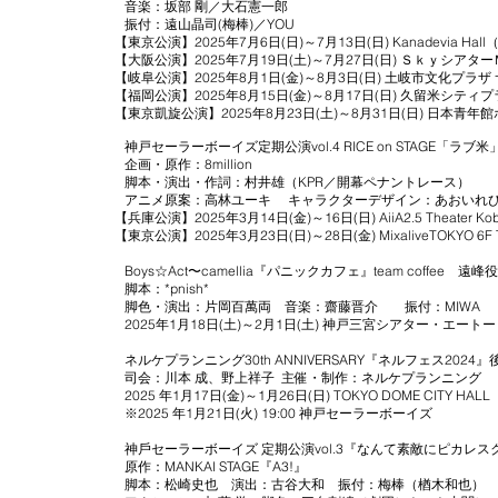
音楽：坂部 剛／大石憲一郎
振付：遠山晶司(梅棒)／YOU
【東京公演】2025年7月6日(日)～7月13日(日) Kanadevia Hall（旧
【大阪公演】2025年7月19日(土)～7月27日(日) Ｓｋｙシアタ
【岐阜公演】2025年8月1日(金)～8月3日(日) 土岐市文化プラザ
【福岡公演】2025年8月15日(金)～8月17日(日) 久留米シテ
【東京凱旋公演】2025年8月23日(土)～8月31日(日) 日本青年
神戸セーラーボーイズ定期公演vol.4 RICE on STAGE「ラブ米」
企画・原作：8million
脚本・演出・作詞：村井雄（KPR／開幕ペナントレース）
アニメ原案：高林ユーキ キャラクターデザイン：あおいれ
【兵庫公演】2025年3月14日(金)～16日(日) AiiA2.5 Theater 
【東京公演】2025年3月23日(日)～28日(金) MixaliveTOKYO 6F 
Boys☆Act〜camellia『パニックカフェ』team coffee 遠峰役
脚本：*pnish*
脚色・演出：片岡百萬両 音楽：齋藤晋介 振付：MIWA
2025年1月18日(土)～2月1日(土) 神戸三宮シアター・エートー
ネルケプランニング30th ANNIVERSARY『ネルフェス2024』
司会：川本 成、野上祥子 主催・制作：ネルケプランニング
2025 年1月17日(金)～1月26日(日) TOKYO DOME CITY HALL
※2025 年1月21日(火) 19:00 神戸セーラーボーイズ
神⼾セーラーボーイズ 定期公演vol.3『なんて素敵にピカレ
原作：MANKAI STAGE『A3!』
脚本：松崎史也 演出：古谷大和 振付：梅棒（楢木和也）