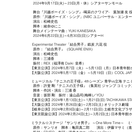
2024年9月17日(火)～23日(月・休）シアターサンモール
舞台『川越ボーイズ・シング』-喝采のクワイア- 葉加瀬 友 
原作:「川越ボーイズ・シング」(NBC ユニバーサル・エンタ
演出：松崎史也
脚本：綾奈ゆにこ
舞台メインテーマ曲：YUKI KANESAKA
2024年6月22日(土)～6月30日(日)シアターH
Experimental Theater「結合男子」鍛炭 六花 役
原作：『結合男子』（SQUARE ENIX）
演出：松崎史也
脚本：三浦香
振付：REX（福澤侑 Daiki 皇希）
【東京公演】2024年5月7日（火）～5月13日（月）日本青年館
【大阪公演】2024年5月17日（金）～5月19日（日）COOL JAPAN
ミュージカル『テニスの王子様』4thシーズン 青学vs立海 テニ
原作：許斐 剛『テニスの王子様』（集英社 ジャンプ コミック
脚本・作詞・演出：三浦 香
音楽：坂部 剛 振付：遠山晶司(梅棒)／YOU
【東京公演】2024年1月13日(土)～1月21日(日) TACHIKAWA STA
【大阪公演】2024年1月26日(金)～2月3日(土) オリックス劇場
【岐阜公演】2024年2月9日(金)～2月11日(日) 土岐市文化プラ
【東京凱旋公演】2024年2月24日(土)～3月2日(土) 日本青年館
ミラクル☆ステージ『サンリオ男子』 ～One More Time～
原作：サンリオ 脚本：亀田真二郎 演出：伊藤マサミ（進戯