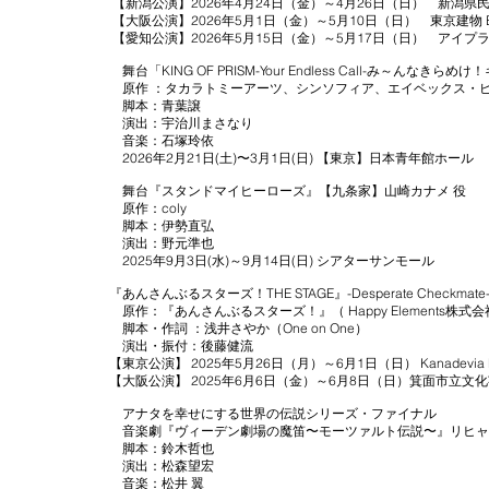
【新潟公演】2026年4月24日（金）～4月26日（日） 新潟県
【大阪公演】2026年5月1日（金）～5月10日（日） 東京建物 Bril
【愛知公演】2026年5月15日（金）～5月17日（日） アイプ
舞台「KING OF PRISM-Your Endless Call-み～んな
原作 ：タカラトミーアーツ、シンソフィア、エイベックス・
脚本：青葉譲
演出：宇治川まさなり
音楽：石塚玲依
2026年2月21日(土)〜3月1日(日) 【東京】日本青年館ホール
舞台『スタンドマイヒーローズ』【九条家】山崎カナメ 役
原作：coly
脚本：伊勢直弘
演出：野元準也
2025年9月3日(水)～9月14日(日) シアターサンモール
『あんさんぶるスターズ！THE STAGE』-Desperate Checkmate
原作：『あんさんぶるスターズ！』（ Happy Elements株式
脚本・作詞 ：浅井さやか（One on One）
演出・振付：後藤健流
【東京公演】 2025年5月26日（月）～6月1日（日） Kanadevia Ha
【大阪公演】 2025年6月6日（金）～6月8日（日）箕面市立文
アナタを幸せにする世界の伝説シリーズ・ファイナル
音楽劇『ヴィーデン劇場の魔笛〜モーツァルト伝説〜』リヒャ
脚本：鈴木哲也
演出：松森望宏
音楽：松井 翼