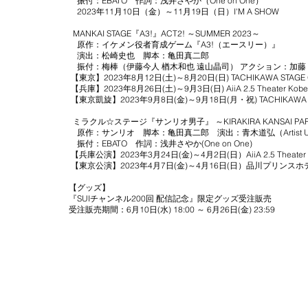
振付：EBATO 作詞：浅井さやか（One on One）
2023年11月10日（金）～11月19日（日）I'M A SHOW
MANKAI STAGE『A3!』ACT2! ～SUMMER 2023～
原作：イケメン役者育成ゲーム『A3!（エースリー）』
演出：松崎史也 脚本：亀田真二郎
振付：梅棒（伊藤今人 楢木和也 遠山晶司） アクション：加藤
【東京】2023年8月12日(土)～8月20日(日) TACHIKAWA STAGE
【兵庫】2023年8月26日(土)～9月3日(日) AiiA 2.5 Theater Kobe
【東京凱旋】2023年9月8日(金)～9月18日(月・祝) TACHIKAWA S
ミラクル☆ステージ『サンリオ男子』 ～KIRAKIRA KANSAI P
原作：サンリオ 脚本：亀田真二郎 演出：青木道弘（Artist Un
振付：EBATO 作詞：浅井さやか(One on One)
【兵庫公演】2023年3月24日(金)～4月2日(日）AiiA 2.5 Theater 
【東京公演】2023年4月7日(金)～4月16日(日）品川プリンスホ
【グッズ】
『SUIチャンネル200回 配信記念』限定グッズ受注販売
受注販売期間：6月10日(水) 18:00 ～ 6月26日(金) 23:59