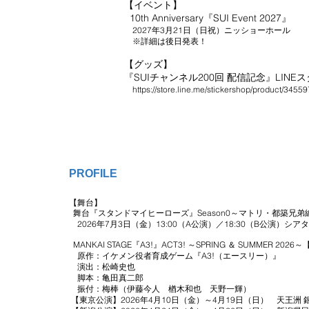
【イベント】
10th Anniversary『SUI Event 2027』
2027年3月21日（日祝）ニッショーホール
※詳細は後日発表！
【グッズ】
『SUIチャンネル200回 配信記念』LINE
https://store.line.me/stickershop/product/34559
PROFILE
【舞台】
舞台『スタンドマイヒーローズ』Season0～マトリ・都築兄弟
2026年7月3日（金）13:00（A公演）／18:30（B公演）シ
​ MANKAI STAGE『A3!』ACT3! ～SPRING ＆ SUMMER 20
原作：イケメン役者育成ゲーム『A3!（エースリー）』
演出：松崎史也
脚本：亀田真二郎
振付：梅棒（伊藤今人 楢木和也 天野一輝）
【東京公演】2026年4月10日（金）～4月19日（日） 天王洲 